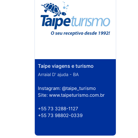
Taípe viagens e turismo
Arraial D' ajuda - BA
Instagram:
@taipe_turismo
Site:
www.taipeturismo.com.br
+55 73 3288-1127
+55 73 98802-0339