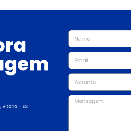
ora
agem
 Vitória – ES