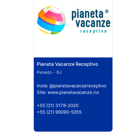
Pianeta Vacanze Receptivo
Penedo - RJ
Insta:
@pianetavacanzereceptivo
Site:
www.pianetavacanze.rio
+55 (21) 3178-2020
+55 (21) 99090-5055