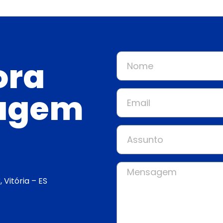
ora
agem
 Vitória – ES