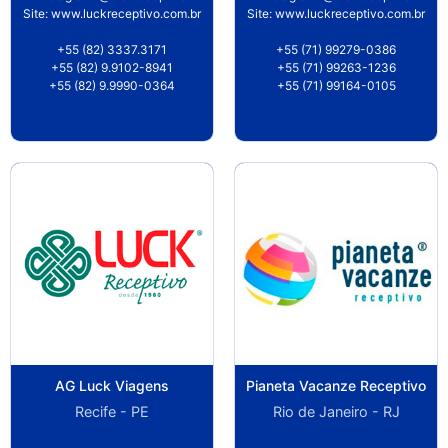
Site:
www.luckreceptivo.com.br
Site:
www.luckreceptivo.com.br
+55 (82) 3337.3171
+​55 (71) 99279-0386
+55 (82) 9.9102-8941
+55 (71) 99263-1236
+55 (82) 9.9990-0364
+55 (71) 99164-0105
AG Luck Viagens
Pianeta Vacanze Receptivo
Recife - PE
Rio de Janeiro - RJ