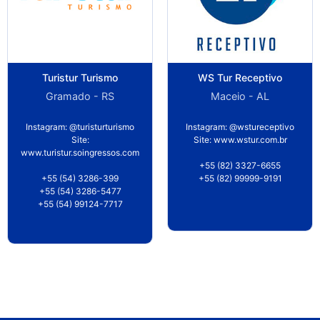
Turistur Turismo
WS Tur Receptivo
Gramado - RS
Maceio - AL
Instagram:
@turisturturismo
Instagram:
@wstureceptivo
Site:
Site:
www.wstur.com.br
www.turistur.soingressos.com
+55 (82) 3327-6655
+55 (54) 3286-399
+55 (82) 99999-9191
+55 (54) 3286-5477
+55 (54) 99124-7717