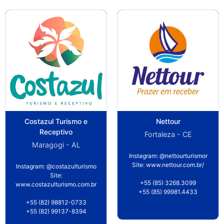
Costazul Turismo e
Nettour
Receptivo
Fortaleza - CE
Maragogi - AL
Instagram:
@nettourturismor
Site:
www.nettour.com.br/
Instagram:
@costazulturismo
Site:
+55 (85) 3268.3099
www.costazulturismo.com.br
+55 (85) 99981.4433
+55 (82) 98812-0733
+55 (82) 99137-8394