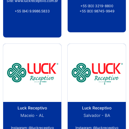
Site:
www.luckreceptivo.com.br
+55 (83) 3219-8800
+55 (84) 9.9986.5833
+55 (83) 98745-9949
Luck Receptivo
Luck Receptivo
Maceio - AL
Salvador - BA
Instagram:
@luckreceptivo
Instagram:
@luckreceptivo