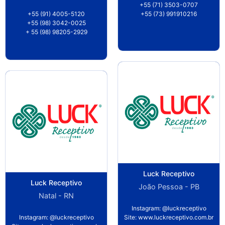
+55 (71) 3503-0707
+55 (91) 4005-5120
+55 (73) 991910216
+55 (98) 3042-0025
+ 55 (98) 98205-2929
Luck Receptivo
Luck Receptivo
João Pessoa - PB
Natal - RN
Instagram:
@luckreceptivo
Instagram:
@luckreceptivo
Site:
www.luckreceptivo.com.br